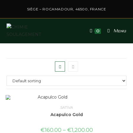
SIÈGE – ROCAMADOUR, 46500, FRANCE
Menu
0
SATIVA
Acapulco Gold
€
160.00
–
€
1,200.00