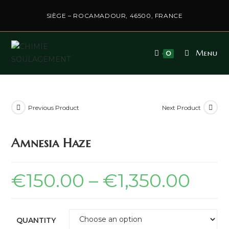
SIÈGE – ROCAMADOUR, 46500, FRANCE
Menu
0
Previous Product
Next Product
Amnesia Haze
€
150.00
–
€
1,350.00
QUANTITY