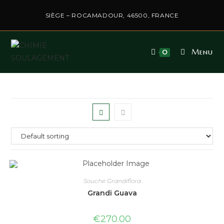
SIÈGE – ROCAMADOUR, 46500, FRANCE
Menu
0
Souche Grandiflora
Grandi Guava
€
270.00