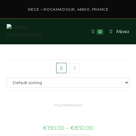
SIÈGE – ROCAMADOUR, 46500, FRANCE
Menu
0
Psychédéliques
€
190.00
–
€
830.00