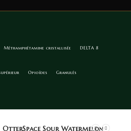
Méthamphétamine cristallisée
DELTA 8
supérieur
Opioïdes
Granulés
OtterSpace Sour Watermelon