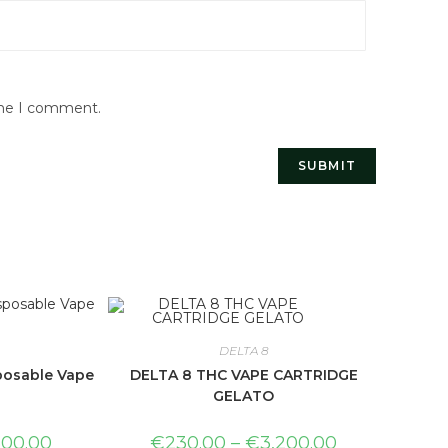
ime I comment.
DELTA 8
sposable Vape
DELTA 8 THC VAPE CARTRIDGE
GELATO
500.00
€
230.00
–
€
3,200.00