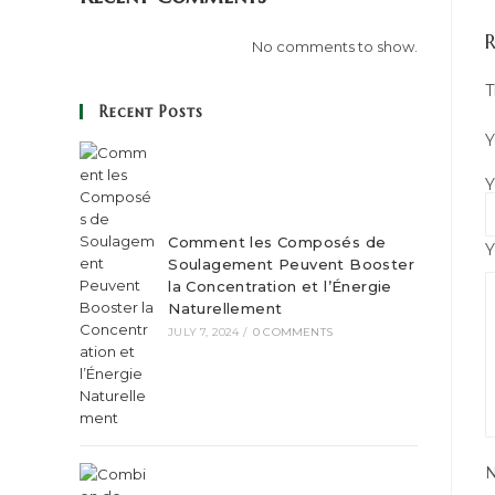
R
No comments to show.
T
Recent Posts
Y
Y
Comment les Composés de
Y
Soulagement Peuvent Booster
la Concentration et l’Énergie
Naturellement
JULY 7, 2024
/
0 COMMENTS