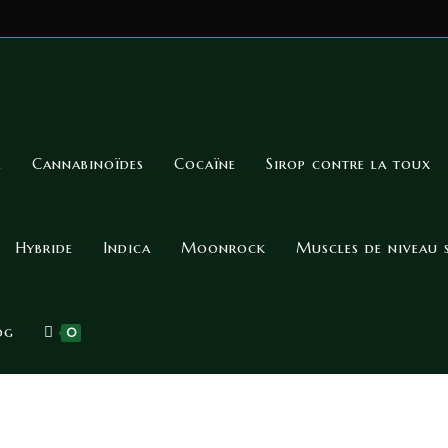
e
Cannabinoïdes
Cocaïne
Sirop contre la toux
Hybride
Indica
Moonrock
Muscles de niveau 
og
0