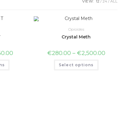
VIEW:
12
24
ALL
Opioïdes
T
Crystal Meth
60.00
€
280.00
–
€
2,500.00
ns
Select options