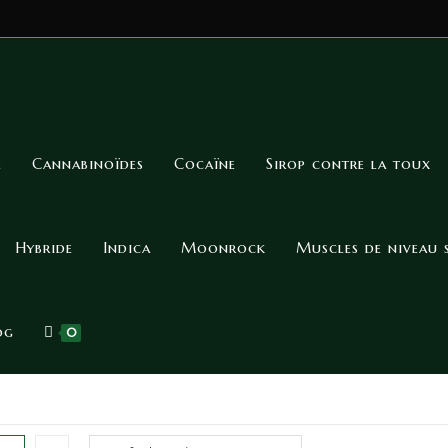
e
Cannabinoïdes
Cocaïne
Sirop contre la toux
Hybride
Indica
Moonrock
Muscles de niveau 
og
0