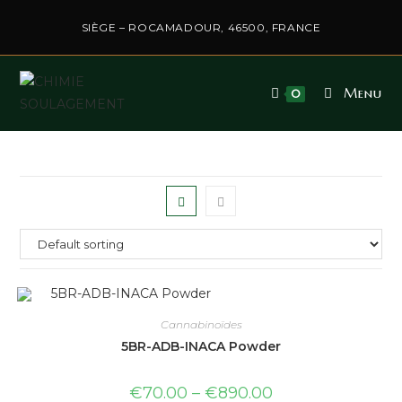
SIÈGE – ROCAMADOUR, 46500, FRANCE
Menu
0
Cannabinoïdes
5BR-ADB-INACA Powder
€
70.00
–
€
890.00