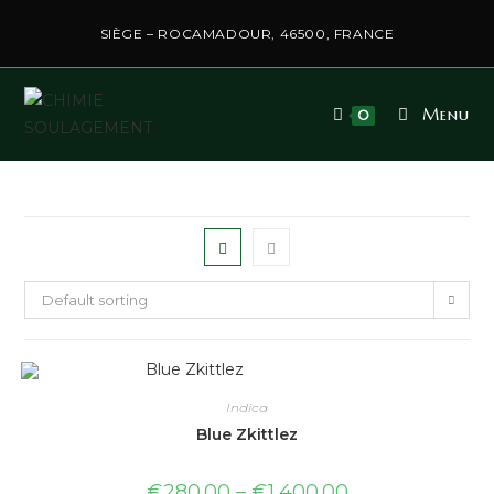
SIÈGE – ROCAMADOUR, 46500, FRANCE
Menu
0
Default sorting
Indica
Blue Zkittlez
€
280.00
–
€
1,400.00