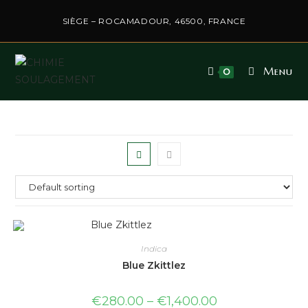
SIÈGE – ROCAMADOUR, 46500, FRANCE
Menu
0
Indica
Blue Zkittlez
€
280.00
–
€
1,400.00